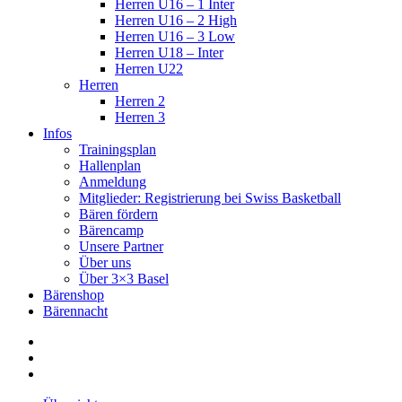
Herren U16 – 1 Inter
Herren U16 – 2 High
Herren U16 – 3 Low
Herren U18 – Inter
Herren U22
Herren
Herren 2
Herren 3
Infos
Trainingsplan
Hallenplan
Anmeldung
Mitglieder: Registrierung bei Swiss Basketball
Bären fördern
Bärencamp
Unsere Partner
Über uns
Über 3×3 Basel
Bärenshop
Bärennacht