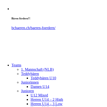
Bären fördern?!
bcbaeren.ch/baeren-foerdern/
Teams
1. Mannschaft (NLB)
Teddybären
Teddybären U10
Juniorinnen
Damen U14
Junioren
U12 Mixed
Herren U14 – 2 High
Herren U14 – 3 Low