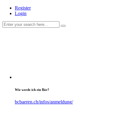
Register
Login
Wie werde ich ein Bär?
bcbaeren.ch/infos/anmeldung/