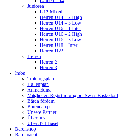
Damen U14
Junioren
U12 Mixed
Herren U14 – 2 High
Herren U14 – 3 Low
Herren U16 – 1 Inter
Herren U16 – 2 High
Herren U16 – 3 Low
Herren U18 – Inter
Herren U22
Herren
Herren 2
Herren 3
Infos
Trainingsplan
Hallenplan
Anmeldung
Mitglieder: Registrierung bei Swiss Basketball
Bären fördern
Bärencamp
Unsere Partner
Über uns
Über 3×3 Basel
Bärenshop
Bärennacht