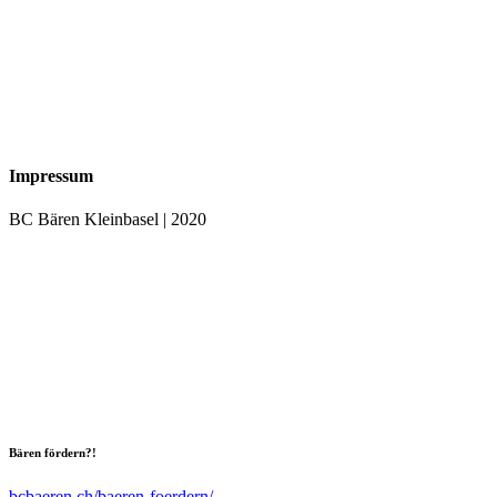
Impressum
BC Bären Kleinbasel | 2020
Bären fördern?!
bcbaeren.ch/baeren-foerdern/