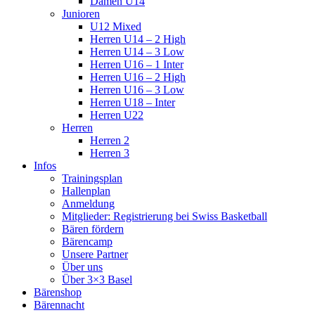
Damen U14
Junioren
U12 Mixed
Herren U14 – 2 High
Herren U14 – 3 Low
Herren U16 – 1 Inter
Herren U16 – 2 High
Herren U16 – 3 Low
Herren U18 – Inter
Herren U22
Herren
Herren 2
Herren 3
Infos
Trainingsplan
Hallenplan
Anmeldung
Mitglieder: Registrierung bei Swiss Basketball
Bären fördern
Bärencamp
Unsere Partner
Über uns
Über 3×3 Basel
Bärenshop
Bärennacht