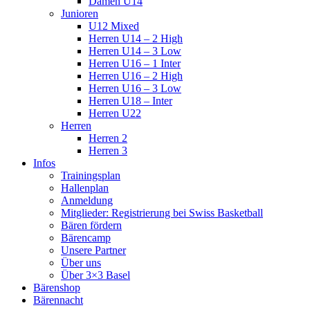
Damen U14
Junioren
U12 Mixed
Herren U14 – 2 High
Herren U14 – 3 Low
Herren U16 – 1 Inter
Herren U16 – 2 High
Herren U16 – 3 Low
Herren U18 – Inter
Herren U22
Herren
Herren 2
Herren 3
Infos
Trainingsplan
Hallenplan
Anmeldung
Mitglieder: Registrierung bei Swiss Basketball
Bären fördern
Bärencamp
Unsere Partner
Über uns
Über 3×3 Basel
Bärenshop
Bärennacht