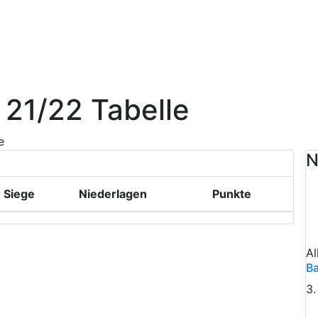
 21/22 Tabelle
e
N
Siege
Niederlagen
Punkte
Al
Ba
3.