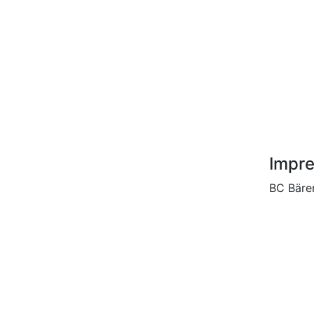
Impr
BC Bären