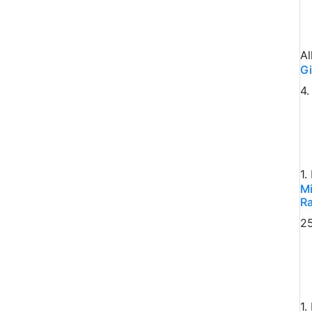
Al
Gi
4
1.
Mi
Ra
25
1.