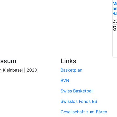
Mi
an
Ra
25
S
essum
Links
 Kleinbasel | 2020
Basketplan
BVN
Swiss Basketball
Swisslos Fonds BS
Gesellschaft zum Bären