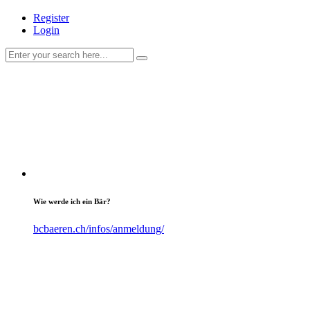
Register
Login
Wie werde ich ein Bär?
bcbaeren.ch/infos/anmeldung/