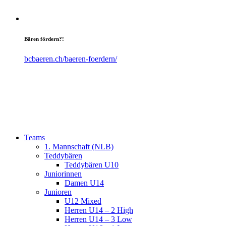
Bären fördern?!
bcbaeren.ch/baeren-foerdern/
Teams
1. Mannschaft (NLB)
Teddybären
Teddybären U10
Juniorinnen
Damen U14
Junioren
U12 Mixed
Herren U14 – 2 High
Herren U14 – 3 Low