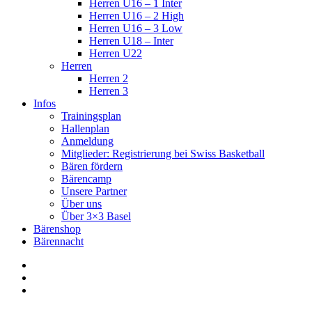
Herren U16 – 1 Inter
Herren U16 – 2 High
Herren U16 – 3 Low
Herren U18 – Inter
Herren U22
Herren
Herren 2
Herren 3
Infos
Trainingsplan
Hallenplan
Anmeldung
Mitglieder: Registrierung bei Swiss Basketball
Bären fördern
Bärencamp
Unsere Partner
Über uns
Über 3×3 Basel
Bärenshop
Bärennacht