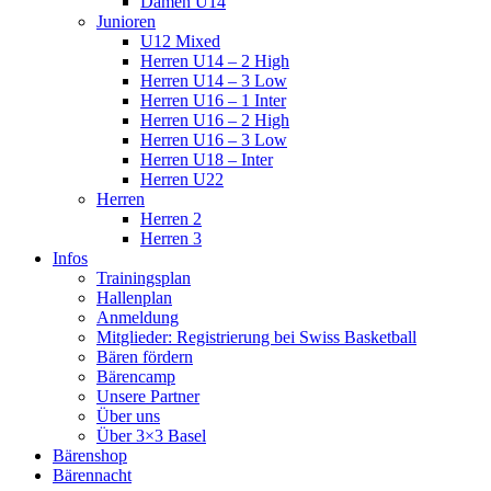
Damen U14
Junioren
U12 Mixed
Herren U14 – 2 High
Herren U14 – 3 Low
Herren U16 – 1 Inter
Herren U16 – 2 High
Herren U16 – 3 Low
Herren U18 – Inter
Herren U22
Herren
Herren 2
Herren 3
Infos
Trainingsplan
Hallenplan
Anmeldung
Mitglieder: Registrierung bei Swiss Basketball
Bären fördern
Bärencamp
Unsere Partner
Über uns
Über 3×3 Basel
Bärenshop
Bärennacht