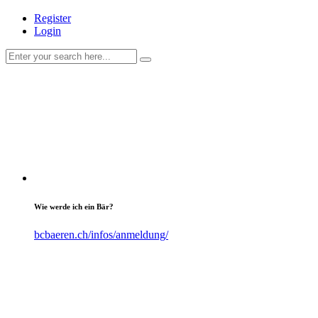
Register
Login
Wie werde ich ein Bär?
bcbaeren.ch/infos/anmeldung/