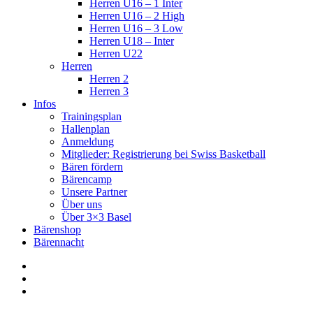
Herren U16 – 1 Inter
Herren U16 – 2 High
Herren U16 – 3 Low
Herren U18 – Inter
Herren U22
Herren
Herren 2
Herren 3
Infos
Trainingsplan
Hallenplan
Anmeldung
Mitglieder: Registrierung bei Swiss Basketball
Bären fördern
Bärencamp
Unsere Partner
Über uns
Über 3×3 Basel
Bärenshop
Bärennacht