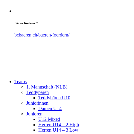
Bären fördern?!
bcbaeren.ch/baeren-foerdern/
Teams
1. Mannschaft (NLB)
Teddybären
Teddybären U10
Juniorinnen
Damen U14
Junioren
U12 Mixed
Herren U14 – 2 High
Herren U14 – 3 Low