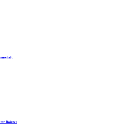
annschaft
eter Raizner