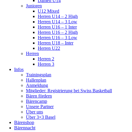
Damen U14
Junioren
U12 Mixed
Herren U14 – 2 High
Herren U14 – 3 Low
Herren U16 – 1 Inter
Herren U16 – 2 High
Herren U16 – 3 Low
Herren U18 – Inter
Herren U22
Herren
Herren 2
Herren 3
Infos
Trainingsplan
Hallenplan
Anmeldung
Mitglieder: Registrierung bei Swiss Basketball
Bären fördern
Bärencamp
Unsere Partner
Über uns
Über 3×3 Basel
Bärenshop
Bärennacht