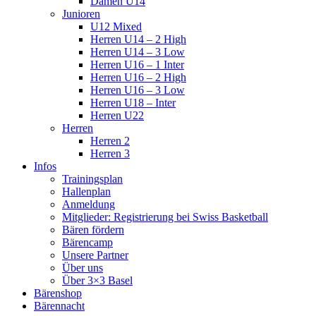
Damen U14
Junioren
U12 Mixed
Herren U14 – 2 High
Herren U14 – 3 Low
Herren U16 – 1 Inter
Herren U16 – 2 High
Herren U16 – 3 Low
Herren U18 – Inter
Herren U22
Herren
Herren 2
Herren 3
Infos
Trainingsplan
Hallenplan
Anmeldung
Mitglieder: Registrierung bei Swiss Basketball
Bären fördern
Bärencamp
Unsere Partner
Über uns
Über 3×3 Basel
Bärenshop
Bärennacht